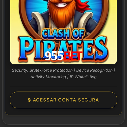
Security: Brute-Force Protection | Device Recognition |
Activity Monitoring | IP Whitelisting
🔒 ACESSAR CONTA SEGURA