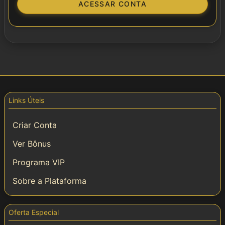
ACESSAR CONTA
Links Úteis
Criar Conta
Ver Bônus
Programa VIP
Sobre a Plataforma
Oferta Especial