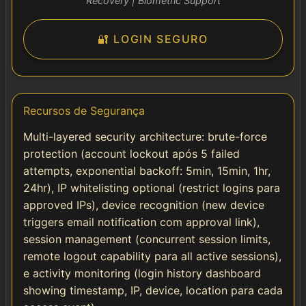
Recovery | Biometric Support
🔐 LOGIN SEGURO
Recursos de Segurança
Multi-layered security architecture: brute-force
protection (account lockout após 5 failed
attempts, exponential backoff: 5min, 15min, 1hr,
24hr), IP whitelisting optional (restrict logins para
approved IPs), device recognition (new device
triggers email notification com approval link),
session management (concurrent session limits,
remote logout capability para all active sessions),
e activity monitoring (login history dashboard
showing timestamp, IP, device, location para cada