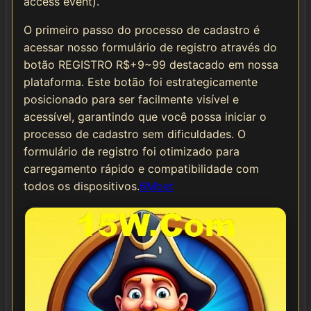
access event).
O primeiro passo do processo de cadastro é
acessar nosso formulário de registro através do
botão REGISTRO R$+9~99 destacado em nossa
plataforma. Este botão foi estrategicamente
posicionado para ser facilmente visível e
acessível, garantindo que você possa iniciar o
processo de cadastro sem dificuldades. O
formulário de registro foi otimizado para
carregamento rápido e compatibilidade com
todos os dispositivos.
6Mbet