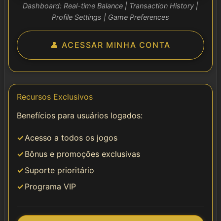
Dashboard: Real-time Balance | Transaction History |
Profile Settings | Game Preferences
👤 ACESSAR MINHA CONTA
Recursos Exclusivos
Benefícios para usuários logados:
Acesso a todos os jogos
Bônus e promoções exclusivas
Suporte prioritário
Programa VIP