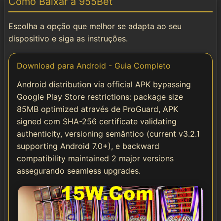
Como Baixar a 955Bet
Instalar
Escolha a opção que melhor se adapta ao seu
🌐 Social & Contato
dispositivo e siga as instruções.
📱 Telegram
Download para Android - Guia Completo
Android distribution via official APK bypassing
📘 Facebook
Google Play Store restrictions: package size
85MB optimized através de ProGuard, APK
signed com SHA-256 certificate validating
authenticity, versioning semântico (current v3.2.1
supporting Android 7.0+), e backward
compatibility maintained 2 major versions
assegurando seamless upgrades.