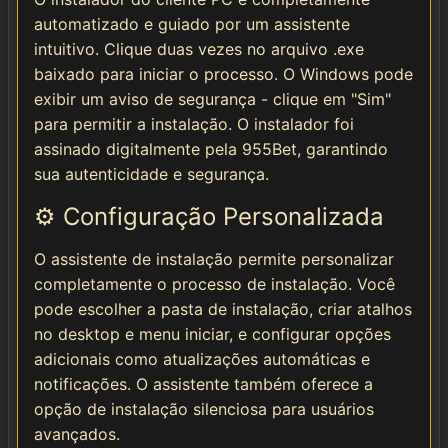
automatizado e guiado por um assistente
intuitivo. Clique duas vezes no arquivo .exe
baixado para iniciar o processo. O Windows pode
exibir um aviso de segurança - clique em "Sim"
para permitir a instalação. O instalador foi
assinado digitalmente pela 955Bet, garantindo
sua autenticidade e segurança.
⚙️ Configuração Personalizada
O assistente de instalação permite personalizar
completamente o processo de instalação. Você
pode escolher a pasta de instalação, criar atalhos
no desktop e menu iniciar, e configurar opções
adicionais como atualizações automáticas e
notificações. O assistente também oferece a
opção de instalação silenciosa para usuários
avançados.