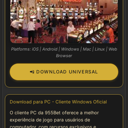
Platforms: iOS | Android | Windows | Mac | Linux | Web
Browser
📲 DOWNLOAD UNIVERSAL
Download para PC - Cliente Windows Oficial
O cliente PC da 955Bet oferece a melhor
experiência de jogo para usuários de
computador, com recursos exclusivos e