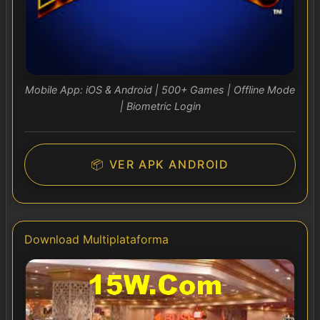
Mobile App: iOS & Android | 500+ Games | Offline Mode
| Biometric Login
📦 VER APK ANDROID
Download Multiplataforma