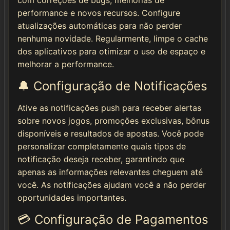
com correções de bugs, melhorias de
performance e novos recursos. Configure
atualizações automáticas para não perder
nenhuma novidade. Regularmente, limpe o cache
dos aplicativos para otimizar o uso de espaço e
melhorar a performance.
🔔 Configuração de Notificações
Ative as notificações push para receber alertas
sobre novos jogos, promoções exclusivas, bônus
disponíveis e resultados de apostas. Você pode
personalizar completamente quais tipos de
notificação deseja receber, garantindo que
apenas as informações relevantes cheguem até
você. As notificações ajudam você a não perder
oportunidades importantes.
💳 Configuração de Pagamentos